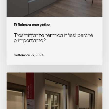
Efficienza energetica
Trasmittanza termica infissi: perché
è importante?
Settembre 27, 2024
Finestra
in
alluminio
o
pvc?
Guida