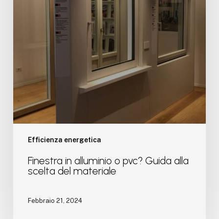
alla
scelta
del
materiale
Efficienza energetica
Finestra in alluminio o pvc? Guida alla
scelta del materiale
Febbraio 21, 2024