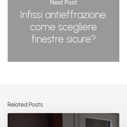
Next Post
Infissi antieffrazione:
come scegliere
finestre sicure?
Related Posts
Posa
serramenti