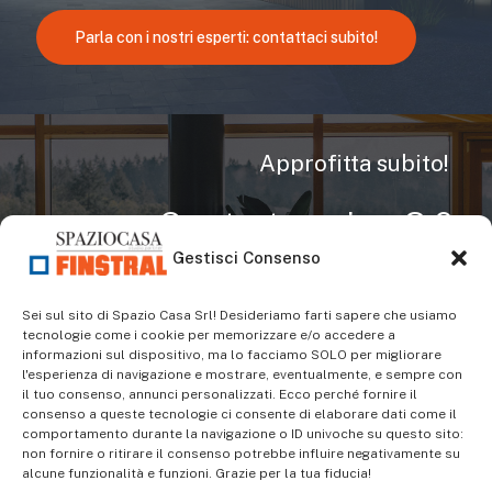
Parla con i nostri esperti: contattaci subito!
Approfitta subito!
Conto termico 3.0
Gestisci Consenso
Dal 25 dicembre 2025 è in vigore il Conto
Termico 3.0, il nuovo incentivo a fondo perduto
Sei sul sito di Spazio Casa Srl! Desideriamo farti sapere che usiamo
per interventi di efficienza energetica e
tecnologie come i cookie per memorizzare e/o accedere a
produzione di energia termica da fonti
informazioni sul dispositivo, ma lo facciamo SOLO per migliorare
rinnovabili. Destinato a imprese, enti del Terzo
l'esperienza di navigazione e mostrare, eventualmente, e sempre con
Settore e privati che possiedono o gestiscono un
il tuo consenso, annunci personalizzati. Ecco perché fornire il
consenso a queste tecnologie ci consente di elaborare dati come il
immobile a uso terziario (commerciale e
comportamento durante la navigazione o ID univoche su questo sito:
professionale), prevede uno sconto immediato in
non fornire o ritirare il consenso potrebbe influire negativamente su
fattura fino al 55%.
alcune funzionalità e funzioni. Grazie per la tua fiducia!