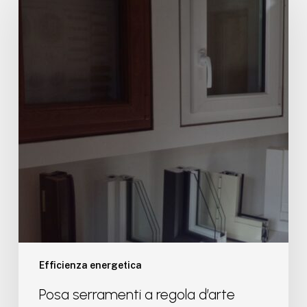
a
regola
d’arte
Efficienza energetica
Posa serramenti a regola d’arte