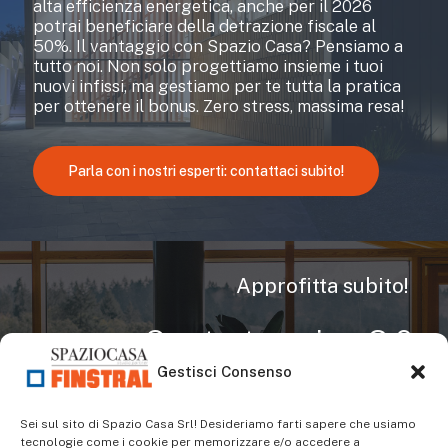
alta efficienza energetica, anche per il 2026
potrai beneficiare della detrazione fiscale al
50%. Il vantaggio con Spazio Casa? Pensiamo a
tutto noi. Non solo progettiamo insieme i tuoi
nuovi infissi, ma gestiamo per te tutta la pratica
per ottenere il bonus. Zero stress, massima resa!
Parla con i nostri esperti: contattaci subito!
Approfitta subito!
Conto termico 3.0
Gestisci Consenso
Dal 25 dicembre 2025 è in vigore il Conto
Termico 3.0, il nuovo incentivo a fondo perduto
Sei sul sito di Spazio Casa Srl! Desideriamo farti sapere che usiamo
per interventi di efficienza energetica e
tecnologie come i cookie per memorizzare e/o accedere a