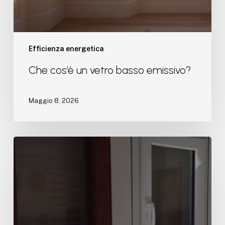
Efficienza energetica
Che cos’è un vetro basso emissivo?
Maggio 8, 2026
Posa
serramenti
a
regola
d’arte